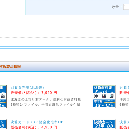
数量：
財政資料集(北海道)
財政
販売価格(税込)：
7,920 円
販売
北海道の全市町村データ。便利な財政資料集
沖縄
5種類14ファイル。全都道府県ファイル付属
5種
決算カードDB / 健全化比率DB
決算
販売価格(税込)：
4,950 円
販売