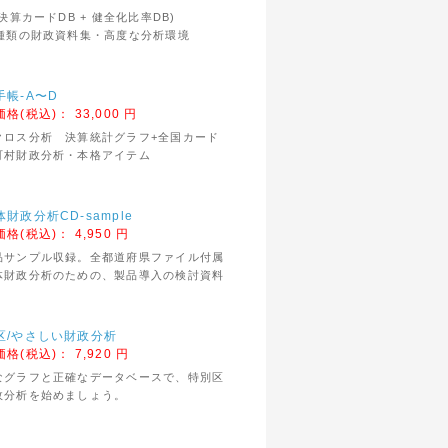
(決算カードDB + 健全化比率DB)
種類の財政資料集・高度な分析環境
手帳-A〜D
価格(税込)：
33,000 円
クロス分析 決算統計グラフ+全国カード
町村財政分析・本格アイテム
財政分析CD-sample
価格(税込)：
4,950 円
品サンプル収録。全都道府県ファイル付属
体財政分析のための、製品導入の検討資料
区/やさしい財政分析
価格(税込)：
7,920 円
なグラフと正確なデータベースで、特別区
政分析を始めましょう。