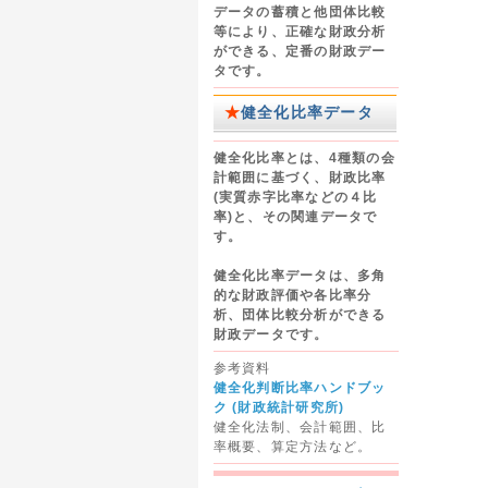
データの蓄積と他団体比較
等により、正確な財政分析
ができる、定番の財政デー
タです。
★
健全化比率データ
健全化比率とは、4種類の会
計範囲に基づく、財政比率
(実質赤字比率などの４比
率)と、その関連データで
す。
健全化比率データは、多角
的な財政評価や各比率分
析、団体比較分析ができる
財政データです。
参考資料
健全化判断比率ハンドブッ
ク (財政統計研究所)
健全化法制、会計範囲、比
率概要、算定方法など。