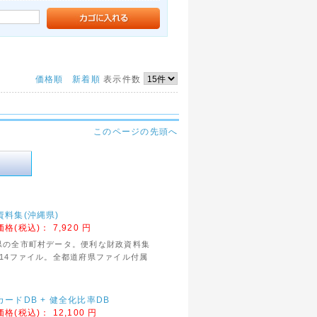
価格順
新着順
表示件数
このページの先頭へ
資料集(沖縄県)
価格(税込)：
7,920 円
県の全市町村データ。便利な財政資料集
類14ファイル。全都道府県ファイル付属
カードDB + 健全化比率DB
価格(税込)：
12,100 円