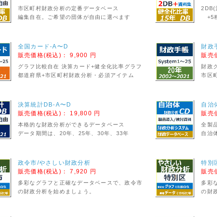
市区町村財政分析の定番データベース
2DB
編集自在。ご希望の団体が自由に選べます
+5
全国カード-A〜D
財政
販売価格(税込)：
9,900 円
販売
グラフ比較自在 決算カード+健全化比率グラフ
財政
都道府県+市区町村財政分析・必須アイテム
市区
決算統計DB-A〜D
自治体
販売価格(税込)：
19,800 円
販売
本格的な財政分析ができるデータベース
全製
データ期間は、20年、25年、30年、33年
自治
政令市/やさしい財政分析
特別
販売価格(税込)：
7,920 円
販売
多彩なグラフと正確なデータベースで、政令市
多彩
の財政分析を始めましょう。
の財