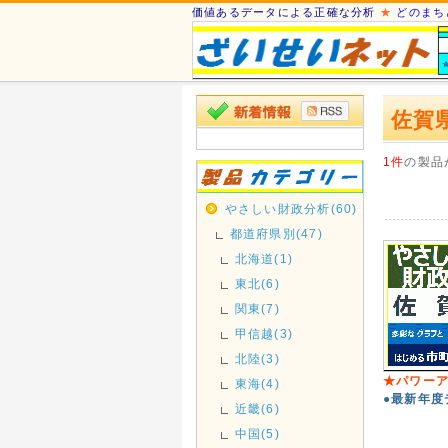
価値あるデータによる正確な分析
★
どのまち
佐賀
1件
の製品
やさしい財政分析(60)
都道府県別(47)
北海道(1)
東北(6)
関東(7)
甲信越(3)
北陸(3)
★パワーア
東海(4)
●最新年度
近畿(6)
中国(5)