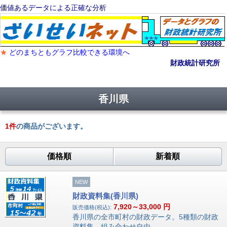
価値あるデータによる正確な分析
★
どのまちともグラフ比較できる環境へ
財政統計研究所
香川県
1
件
の商品がございます。
価格順
新着順
NEW
財政資料集(香川県)
7,920～33,000
円
販売価格(税込):
香川県の全市町村の財政データ。5種類の財政
資料集。組み合わせ自由。