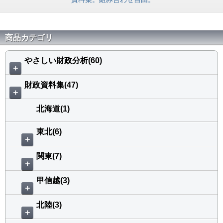
商品カテゴリ
やさしい財政分析(60)
＋
財政資料集(47)
＋
北海道(1)
東北(6)
＋
関東(7)
＋
甲信越(3)
＋
北陸(3)
＋