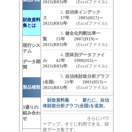
2021(R03)年
(Excelファイル)
2.
自治体インデック
ス 17年 2005(H17)～
財政資料
2021(R03)年
(Excelファイル)
集とは
3.
健全化判断比率一
覧 15年 2007(H19)～
2021(R03)年
(Excelファイル)
現行シス
テム
4.
団体別データファイ
ル 42年 1980(S55)～
データ期
2021(R03)年
(Excelファイル)
間
5.
自治体財政分析グラフ
(全国) 21年 2001(H13)～
製品種類
2021(R03)年
(Excelファイル)
財政資料集 ・ 新たに、自治
体財政分析グラフ(全国)を追加。
3通りの
組み合わ
せ
さらにパワ
ーアップ。すぐに利用できる、財
政データ集です。