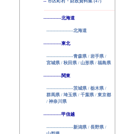
--
市区町村・財政資料集 (47)
------------北海道
------------------
北海道
------------東北
------------------
青森県
/
岩手県
/
宮城県
/
秋田県
/
山形県
/
福島県
------------関東
------------------
茨城県
/
栃木県
/
群馬県
/
埼玉県
/
千葉県
/
東京都
/
神奈川県
------------甲信越
------------------
新潟県
/
長野県
/
山梨県