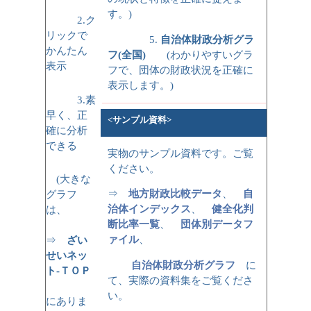
す。)
2.ク
リックで
5.
自治体財政分析グラ
かんたん
フ(全国)
(わかりやすいグラ
表示
フで、団体の財政状況を正確に
表示します。)
3.素
早く、正
<サンプル資料>
確に分析
できる
実物のサンプル資料です。ご覧
ください。
(大きな
⇒
地方財政比較データ
、
自
グラフ
治体インデックス
、
健全化判
は、
断比率一覧
、
団体別データフ
ァイル
、
⇒
ざい
せいネッ
自治体財政分析グラフ
に
ト-ＴＯＰ
て、実際の資料集をご覧くださ
い。
にありま