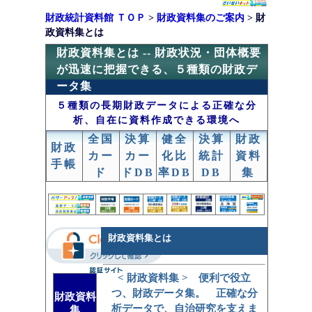
財政統計資料館 ＴＯＰ
>
財政資料集のご案内
> 財
政資料集とは
財政資料集とは -- 財政状況・団体概要
が迅速に把握できる、５種類の財政デ
ータ集
５種類の長期財政データによる正確な分
析、自在に資料作成できる環境へ
全国
決算
健全
決算
財政
財政
カー
カー
化比
統計
資料
手帳
ド
ドDB
率DB
DB
集
財政資料集とは
< 財政資料集 > 便利で役立
つ、財政データ集。 正確な分
財政資料
析データで、自治研究を支えま
集