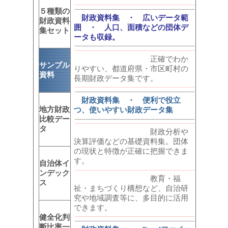
５種類の
財政資料集 ・ 広いデータ範
財政資料
囲 ・ 人口、面積などの団体デ
集セット
ータも収録。
正確でわか
サンプル
りやすい、都道府県・市区町村の
資料
長期財政データ集です。
財政資料集 ・ 便利で役立
地方財政
つ、使いやすい財政データ集
比較デー
タ
財政分析や
決算評価などの基礎資料集。団体
の現状と特徴が正確に把握できま
す。
自治体イ
ンデック
教育・福
ス
祉・まちづくり構想など、自治研
究や地域調査等に、多目的に活用
できます。
健全化判
断比率一