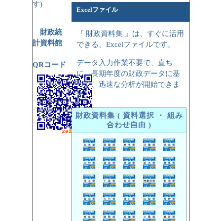
す)
Excelファイル
財政統
『 財政資料集 』は、すぐに活用
計資料館
できる、Excelファイルです。
データ入力作業不要で、直ち
QRコード
に、長期年度の財政データに基
づく、迅速な分析が開始できま
す。
財政資料集 ( 資料選択 ・ 組み
合わせ自由 )