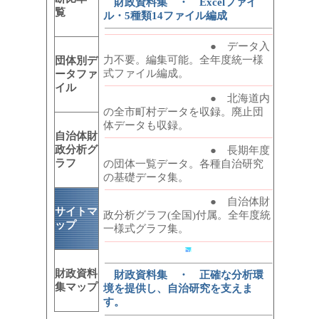
財政資料集 ・ Excelファイ
覧
ル・5種類14ファイル編成
● データ入
力不要。編集可能。全年度統一様
団体別デ
式ファイル編成。
ータファ
イル
● 北海道内
の全市町村データを収録。廃止団
体データも収録。
自治体財
政分析グ
● 長期年度
ラフ
の団体一覧データ。各種自治研究
の基礎データ集。
● 自治体財
サイトマ
政分析グラフ(全国)付属。全年度統
ップ
一様式グラフ集。
財政資料
財政資料集 ・ 正確な分析環
集マップ
境を提供し、自治研究を支えま
す。