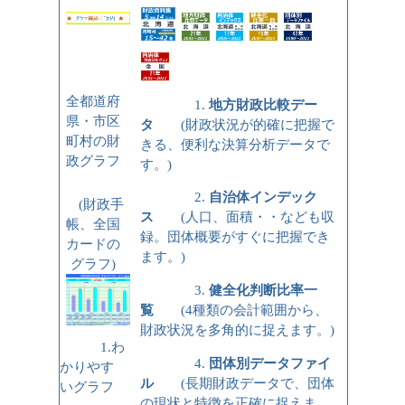
全都道府
1.
地方財政比較デー
県・市区
タ
(財政状況が的確に把握で
町村の財
きる、便利な決算分析データで
政グラフ
す。)
2.
自治体インデック
(財政手
ス
(人口、面積・・なども収
帳、全国
録。団体概要がすぐに把握でき
カードの
ます。)
グラフ)
3.
健全化判断比率一
覧
(4種類の会計範囲から、
財政状況を多角的に捉えます。)
1.わ
4.
団体別データファイ
かりやす
ル
(長期財政データで、団体
いグラフ
の現状と特徴を正確に捉えま