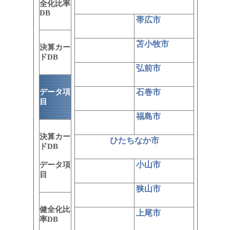
全化比率
DB
帯広市
苫小牧市
決算カー
ドDB
弘前市
データ項
石巻市
目
福島市
決算カー
ひたちなか市
ドDB
小山市
データ項
目
狭山市
健全化比
上尾市
率DB