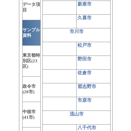
新座市
データ項
目
久喜市
サンプル
市川市
資料
松戸市
東京都特
野田市
別区(23
区)
佐倉市
政令市
習志野市
(20市)
市原市
中核市
流山市
(41市)
八千代市